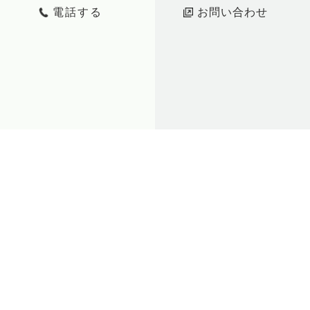
電話する
お問い合わせ
金融業界出身者ならではの厳格なコンプライアンス意
識と誠実な対応を徹底し、お客様との信頼関係を築き
ます。
透明性の高い取引を実現し、お客様に安心してご利用
いただけるサービスを提供いたします。
お問い合わせ
Contact
お気軽にお問い合わせください
Tel:03-5442-9299